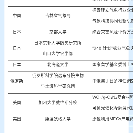
探索建立气象行业企
中国
吉林省气象局
气象科技协同创新机
日本
京都大学
综合灾害风险评价方
日本京都大学防灾研究所
日本
“948
计划
”
农业气象
山口大学农学部
日本
北海道大学
国家留学基金委博士
俄罗斯科学院远东分院生物
俄罗斯
中俄翼手目多样性调
与土壤科学研究所
WO
/g-C
N
复合材
3
3
4
美国
加州大学戴维斯分校
可见光催化降解溴代
美国
康涅狄格大学
原位利用
MFCs
产电