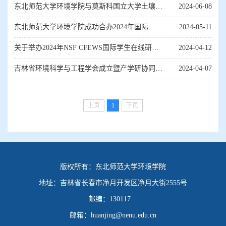
东北师范大学环境学院与莫斯科国立大学土壤科
2024-06-08
学系成功举办首期在线学术研讨会
东北师范大学环境学院成功合办2024年国际
2024-05-11
CFEWS-100K CLIMA研究生研讨会--共探未来
关于举办2024年NSF CFEWS国际学生在线研讨
2024-04-12
农业...
会的通知
吉林省环境科学与工程学会成立暨产学研协同创
2024-04-07
新模式和经典案例研讨会召开
上页
1
下页
版权所有：
东北师范大学环境学院
地址：
吉林省长春市净月开发区净月大街2555号
邮编：
130117
邮箱：
huanjing@nenu.edu.cn