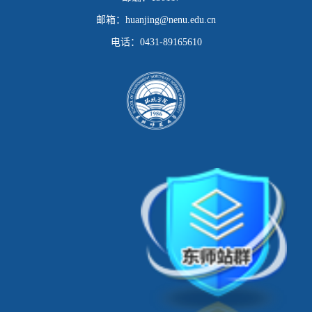
邮箱：
huanjing@nenu.edu.cn
电话：
0431-89165610