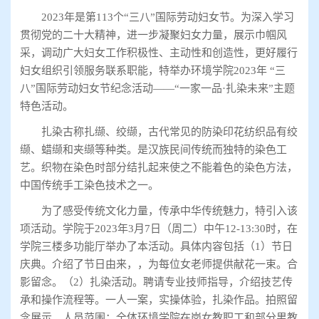
2023年是第113个“三八”国际劳动妇女节。为深入学习
贯彻党的二十大精神，进一步凝聚妇女力量，展示巾帼风
采，调动广大妇女工作积极性、主动性和创造性，更好履行
妇女组织引领服务联系职能，特举办环境学院2023年 “三
八”国际劳动妇女节纪念活动——“一家一品·扎染未来”主题
特色活动。
扎染古称扎缬、绞缬，古代常见的防染印花纺织品有绞
缬、蜡缬和夹缬等种类。是汉族民间传统而独特的染色工
艺。织物在染色时部分结扎起来使之不能着色的染色方法，
中国传统手工染色技术之一。
为了感受传统文化力量，传承中华传统魅力，特引入该
项活动。学院于2023年3月7日（周二）中午12-13:30时，在
学院三楼多功能厅举办了本活动。具体内容包括（1）节日
庆典。介绍了节日由来，，为每位女老师提供献花一束。合
影留念。（2）扎染活动。聘请专业技师指导，介绍技艺传
承和操作流程等。一人一案，实操体验，扎染作品。拍照留
念展示。人员范围：全体环境学院在岗女教职工和部分男教