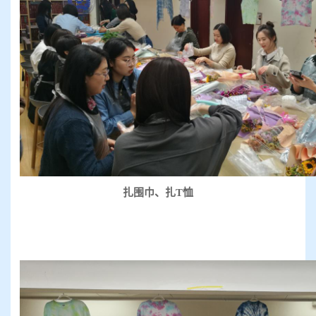
扎围巾、扎T恤