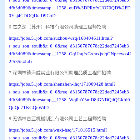
dfb3d089&timestamp__1258=euD%3DPRxfxUO70QD%2FD
0Ysj4CDOQDteD9CoD
6.杰之深（苏州）科技有限公司助理工程师招聘
https://jobs.51job.com/suzhou-wzq/168404611.html?
s=sou_sou_soulb&t=0_0&req=d3150787678c22ded7245eb3
dfb3d089&timestamp__1258=GqUhqfxGxmxjxiqGNpeewx4I
2f535e4Ldx
7.深圳市德海威实业有限公司助理品质工程师招聘
https://jobs.51job.com/shenzhen-lhq/171009428.html?
s=sou_sou_soulb&t=0_0&req=d3150787678c22ded7245eb3
dfb3d089&timestamp__1258=Wq0hY5mD8tGNDQtiQGkfd0
QuQq7TKGQeW4D
8.无锡市普亚机械制造有限公司工艺工程师招聘
https://jobs.51job.com/wuxi-hsq/171016515.html?
s=sou_sou_soulb&t=0_0&req=d3150787678c22ded7245eb3