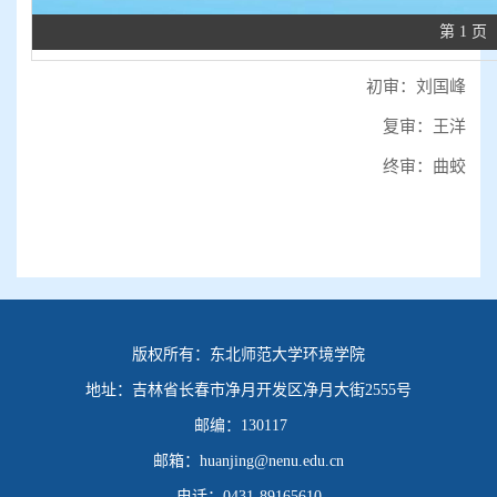
第 1 页
初审：刘国峰
复审：王洋
终审：曲蛟
版权所有：
东北师范大学环境学院
地址：
吉林省长春市净月开发区净月大街2555号
邮编：
130117
邮箱：
huanjing@nenu.edu.cn
电话：
0431-89165610