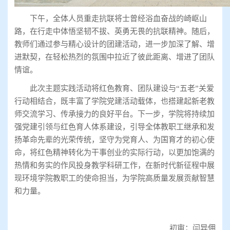
下午，全体人员重走抗联将士曾经浴血奋战的崎岖山
路，在行走中体悟坚韧不拔、英勇无畏的抗联精神。随后，
教师们通过参与精心设计的团建活动，进一步加深了解、增
进默契，在轻松热烈的氛围中拉近了彼此距离、增进了团队
情谊。
此次主题实践活动将红色教育、团队建设与“五老”关爱
行动相结合，既丰富了学院党建活动载体，也搭建起新老教
师交流学习、传承接力的良好平台。下一步，学院将持续加
强党建引领与红色育人体系建设，引导全体教职工继承和发
扬革命先辈的光荣传统，坚守为党育人、为国育才的初心使
命，将红色精神转化为干事创业的实际行动，以更加饱满的
热情和务实的作风投身教学科研工作，在新时代新征程中展
现环境学院教职工的使命担当，为学院高质量发展贡献智慧
和力量。
初审：闫异佣