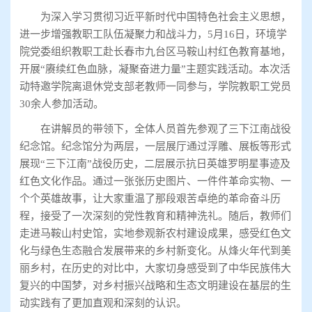
为深入学习贯彻习近平新时代中国特色社会主义思想，
进一步增强教职工队伍凝聚力和战斗力，5月16日，环境学
院党委组织教职工赴长春市九台区马鞍山村红色教育基地，
开展“赓续红色血脉，凝聚奋进力量”主题实践活动。本次活
动特邀学院离退休党支部老教师一同参与，学院教职工党员
30余人参加活动。
在讲解员的带领下，全体人员首先参观了三下江南战役
纪念馆。纪念馆分为两层，一层展厅通过浮雕、展板等形式
展现“三下江南”战役历史，二层展示抗日英雄罗明星事迹及
红色文化作品。通过一张张历史图片、一件件革命实物、一
个个英雄故事，让大家重温了那段艰苦卓绝的革命奋斗历
程，接受了一次深刻的党性教育和精神洗礼。随后，教师们
走进马鞍山村史馆，实地参观新农村建设成果，感受红色文
化与绿色生态融合发展带来的乡村新变化。从烽火年代到美
丽乡村，在历史的对比中，大家切身感受到了中华民族伟大
复兴的中国梦，对乡村振兴战略和生态文明建设在基层的生
动实践有了更加直观和深刻的认识。