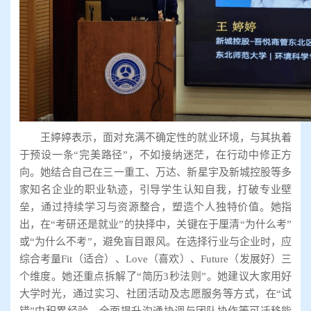
王婷婷表示，面对充满不确定性的就业环境，与其执着
于预设一条“完美路径”，不如接纳迷茫，在行动中修正方
向。她结合自己在三一重工、万达、新星宇及新城控股等多
家知名企业的职业轨迹，引导学生认知自我，打破专业壁
垒，通过持续学习与资源整合，塑造个人独特价值。她指
出，在“考研还是就业”的抉择中，关键在于厘清“为什么考”
或“为什么不考”，避免盲目跟风。在选择行业与企业时，应
综合考量Fit（适合）、Love（喜欢）、Future（发展好）三
个维度。她还重点拆解了“简历3秒法则”。她建议大家用好
大学时光，通过实习、社团活动及志愿服务等方式，在“试
错”中积累经验，全面提升沟通协调与团队协作等可迁移能