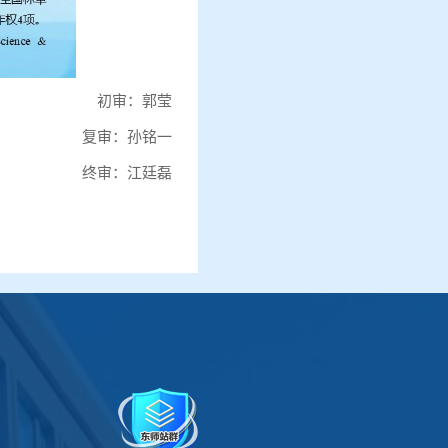
初审：郭莹
复审：孙铭一
终审：江廷磊