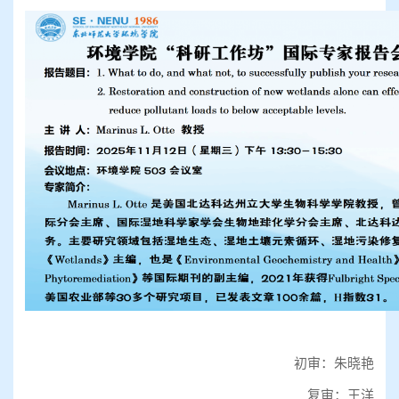
初审：朱晓艳
复审：王洋