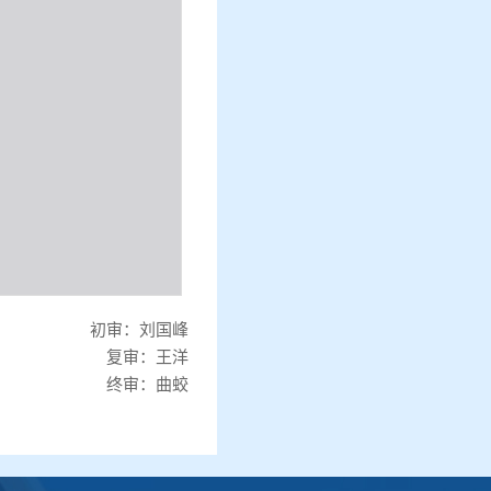
初审：刘国峰
复审：王洋
终审：曲蛟