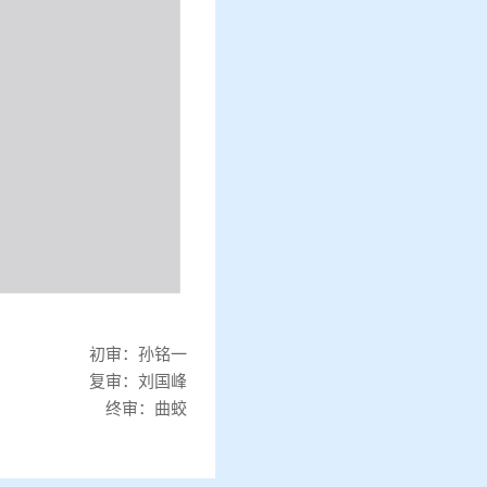
初审：孙铭一
复审：刘国峰
终审：曲蛟