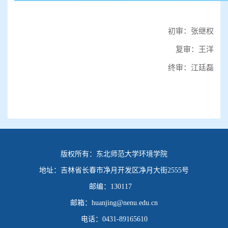
初审：张继权
复审：王洋
终审：江廷磊
版权所有：
东北师范大学环境学院
地址：
吉林省长春市净月开发区净月大街2555号
邮编：
130117
邮箱：
huanjing@nenu.edu.cn
电话：
0431-89165610