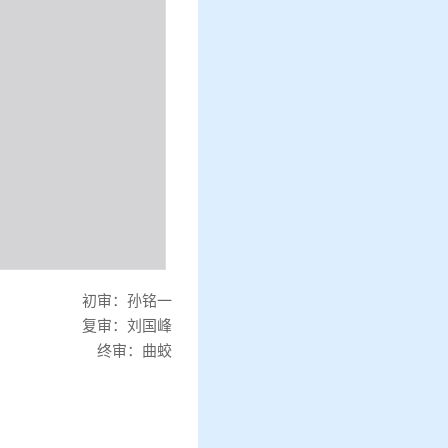
初审：孙铭一
复审：刘国峰
终审：曲蛟