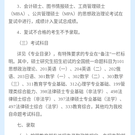
3
．会计硕士、图书情报硕士、工商管理硕士
（
MBA
）、公共管理硕士（
MPA
）的思想政治理论考试在
复试中进行，成绩计入复试总成绩。
4
．复试不合格的考生不予录取。
（三）考试科目
详见《专业目录》，有特殊要求的专业在
“
备注
”
一栏标
明。其中，硕士研究生招生初试的全国统一命题科目为
101
思想政治理论、
201
英语（一）、
204
英语（二）、
202
俄
语、
203
日语、
301
数学（一）、
302
数学（二）、
303
数学
（三）、
311
教育学专业基础、
312
心理学专业基础、
199
管
理类综合能力、
398
法律硕士专业基础（非法学）、
498
法
律硕士综合（非法学）、
397
法律硕士专业基础（法学）、
497
法律硕士综合（法学）、
333
教育综合，其他均为我校
自命题考试科目。
七、录取