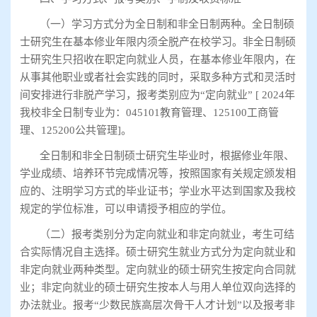
（一）学习方式分为全日制和非全日制两种。全日制硕
士研究生在基本修业年限内须全脱产在校学习。非全日制硕
士研究生只招收在职定向就业人员，在基本修业年限内，在
从事其他职业或者社会实践的同时，采取多种方式和灵活时
间安排进行非脱产学习，报考类别应为
“
定向就业
” [ 2024
年
我校非全日制专业为：
045101
教育管理、
125100
工商管
理、
125200
公共管理
]
。
全日制和非全日制硕士研究生毕业时，根据修业年限、
学业成绩、培养环节完成情况等，按照国家有关规定颁发相
应的、注明学习方式的毕业证书；学业水平达到国家及我校
规定的学位标准，可以申请授予相应的学位。
（二）报考类别分为定向就业和非定向就业，考生可结
合实际情况自主选择。硕士研究生就业方式分为定向就业和
非定向就业两种类型。定向就业的硕士研究生按定向合同就
业；非定向就业的硕士研究生按本人与用人单位双向选择的
办法就业。报考
“
少数民族高层次骨干人才计划
”
以及报考非