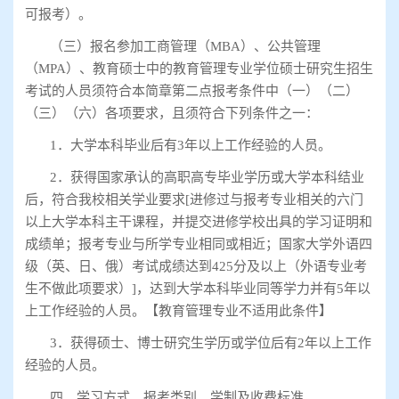
可报考）。
（三）报名参加工商管理（
MBA
）、公共管理
（
MPA
）、教育硕士中的教育管理专业学位硕士研究生招生
考试的人员须符合本简章第二点报考条件中（一）（二）
（三）（六）各项要求，且须符合下列条件之一：
1
．大学本科毕业后有
3
年以上工作经验的人员。
2
．获得国家承认的高职高专毕业学历或大学本科结业
后，符合我校相关学业要求
[
进修过与报考专业相关的六门
以上大学本科主干课程，并提交进修学校出具的学习证明和
成绩单；报考专业与所学专业相同或相近；国家大学外语四
级（英、日、俄）考试成绩达到
425
分及以上（外语专业考
生不做此项要求）
]
，达到大学本科毕业同等学力并有
5
年以
上工作经验的人员。【教育管理专业不适用此条件】
3
．获得硕士、博士研究生学历或学位后有
2
年以上工作
经验的人员。
四、学习方式、报考类别、学制及收费标准