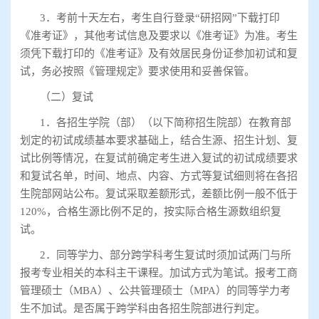
3
．考前十天左右，考生自行登录
“
研招网
”
下载打印
《准考证》，其他考试信息及要求以《准考证》为准。考生
须凭下载打印的《准考证》及有效居民身份证参加初试和复
试，务必按照《管理规定》要求使用和妥善保管。
（二）复试
1
．各招生学院（部）（以下简称招生院部）在教育部
划定的初试成绩基本要求基础上，结合生源、招生计划、复
试比例等情况，在复试前确定考生进入复试的初试成绩要求
和复试名单，时间、地点、内容、方式等复试细则将在各招
生院部网站公布。复试采取差额形式，差额比例一般不低于
120%
，合格生源比例不足的，按实际合格生源数组织复
试。
2
．同等学力、部分跨学科考生复试时须加试两门与所
报考专业相关的本科主干课程。加试方式为笔试。报考工商
管理硕士（
MBA
）、公共管理硕士（
MPA
）的同等学力考
生不加试。是否属于跨学科由各招生院部进行判定。