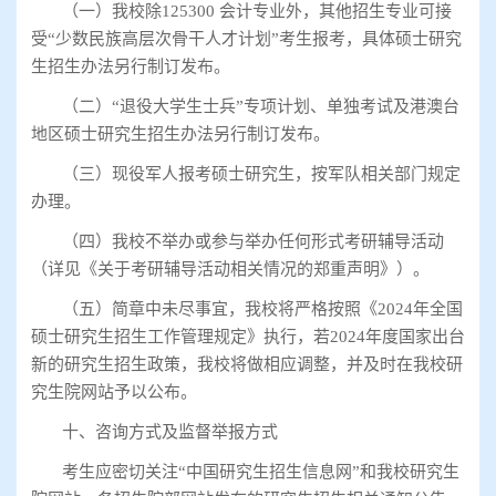
（一）我校除
125300
会计专业外，其他招生专业可接
受
“
少数民族高层次骨干人才计划
”
考生报考，具体硕士研究
生招生办法另行制订发布。
（二）
“
退役大学生士兵
”
专项计划、单独考试及港澳台
地区硕士研究生招生办法另行制订发布。
（三）现役军人报考硕士研究生，按军队相关部门规定
办理。
（四）我校不举办或参与举办任何形式考研辅导活动
（详见《关于考研辅导活动相关情况的郑重声明》）。
（五）简章中未尽事宜，我校将严格按照《
2024
年全国
硕士研究生招生工作管理规定》执行，若
2024
年度国家出台
新的研究生招生政策，我校将做相应调整，并及时在我校研
究生院网站予以公布。
十、咨询方式及监督举报方式
考生应密切关注
“
中国研究生招生信息网
”
和我校研究生