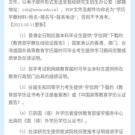
文件，以电子邮件形式发送至我校研究生招生办公室（邮箱
地址：
yzb@nenu.edu.cn
），
PDF
文件及邮件均命名为
“
学历
学籍材料
+
姓名
+
报名号
+
联系电话
”
，否则不予准考。
【
2023.10.11
更新】
（
1
）普通全日制应届本科毕业生提供
“
学信网
”
下载的
《教育部学籍在线验证报告》；国家承认的香港、澳门、台
湾或国外高等教育学历届时可毕业考生提供学习期间完整成
绩单及在读证明。
（
2
）自学考试和网络教育届时可毕业本科生提供所在
教育行政部门出具的成绩证明。
（
3
）往届生和同等学力考生提供
“
学信网
”
下载的《教
育部学历证书电子注册备案表》或《中国高等教育学历认证
报告》。
（
4
）已获国（境）外学历者提供教育部留学服务中心
出具的《国（境）外学历学位认证书》。
（
5
）在读研究生提供就读院校同意报考证明或退学证