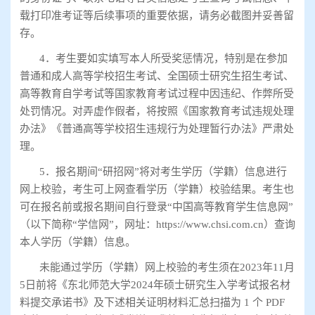
载打印准考证等后续事项的重要依据，请务必截图并妥善留
存。
4
．考生要如实填写本人所受奖惩情况，特别是在参加
普通和成人高等学校招生考试、全国硕士研究生招生考试、
高等教育自学考试等国家教育考试过程中因违纪、作弊所受
处罚情况。对弄虚作假者，将按照《国家教育考试违规处理
办法》《普通高等学校招生违规行为处理暂行办法》严肃处
理。
5
．报名期间
“
研招网
”
将对考生学历（学籍）信息进行
网上校验，考生可上网查看学历（学籍）校验结果。考生也
可在报名前或报名期间自行登录
“
中国高等教育学生信息网
”
（以下简称
“
学信网
”
，网址：
https://www.chsi.com.cn
）查询
本人学历（学籍）信息。
未能通过学历（学籍）网上校验的考生须在
2023
年
11
月
5
日前将《东北师范大学
2024
年硕士研究生入学考试报名材
料提交承诺书》及下述相关证明材料汇总扫描为
1
个
PDF