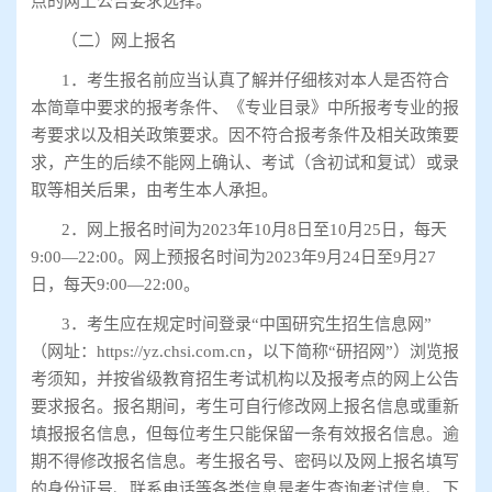
点的网上公告要求选择。
（二）网上报名
1
．考生报名前应当认真了解并仔细核对本人是否符合
本简章中要求的报考条件、《专业目录》中所报考专业的报
考要求以及相关政策要求。因不符合报考条件及相关政策要
求，产生的后续不能网上确认、考试（含初试和复试）或录
取等相关后果，由考生本人承担。
2
．网上报名时间为
2023
年
10
月
8
日至
10
月
25
日，每天
9:00—22:00
。网上预报名时间为
2023
年
9
月
24
日至
9
月
27
日，每天
9:00—22:00
。
3
．考生应在规定时间登录
“
中国研究生招生信息网
”
（网址：
https://yz.chsi.com.cn
，以下简称
“
研招网
”
）浏览报
考须知，并按省级教育招生考试机构以及报考点的网上公告
要求报名。报名期间，考生可自行修改网上报名信息或重新
填报报名信息，但每位考生只能保留一条有效报名信息。逾
期不得修改报名信息。考生报名号、密码以及网上报名填写
的身份证号、联系电话等各类信息是考生查询考试信息、下