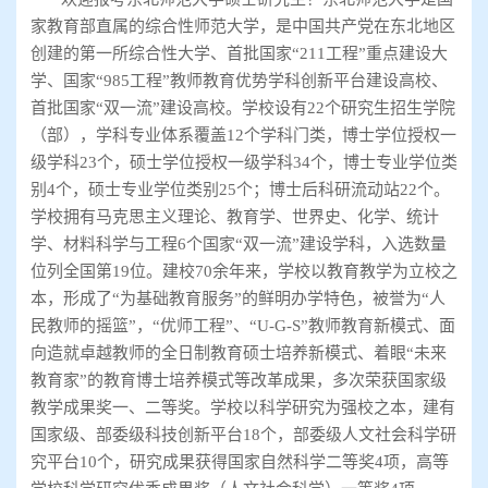
家教育部直属的综合性师范大学，是中国共产党在东北地区
创建的第一所综合性大学、首批国家
“211
工程
”
重点建设大
学、国家
“985
工程
”
教师教育优势学科创新平台建设高校、
首批国家
“
双一流
”
建设高校。学校设有
22
个研究生招生学院
（部），学科专业体系覆盖
12
个学科门类，博士学位授权一
级学科
23
个，硕士学位授权一级学科
34
个，博士专业学位类
别
4
个，硕士专业学位类别
25
个；博士后科研流动站
22
个。
学校拥有马克思主义理论、教育学、世界史、化学、统计
学、材料科学与工程
6
个国家
“
双一流
”
建设学科，入选数量
位列全国第
19
位。建校
70
余年来，学校以教育教学为立校之
本，形成了
“
为基础教育服务
”
的鲜明办学特色，被誉为
“
人
民教师的摇篮
”
，
“
优师工程
”
、
“U-G-S”
教师教育新模式、面
向造就卓越教师的全日制教育硕士培养新模式、着眼
“
未来
教育家
”
的教育博士培养模式等改革成果，多次荣获国家级
教学成果奖一、二等奖。学校以科学研究为强校之本，建有
国家级、部委级科技创新平台
18
个，部委级人文社会科学研
究平台
10
个，研究成果获得国家自然科学二等奖
4
项，高等