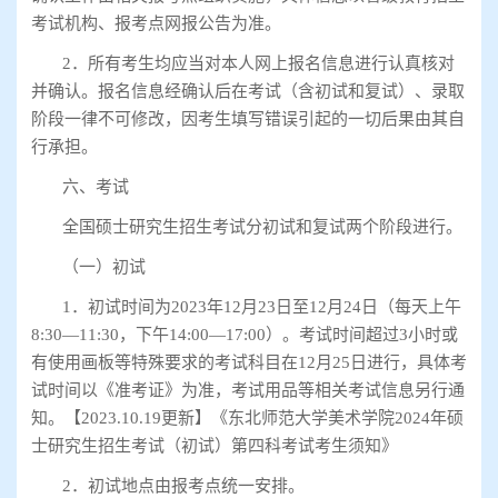
考试机构、报考点网报公告为准。
2
．所有考生均应当对本人网上报名信息进行认真核对
并确认。报名信息经确认后在考试（含初试和复试）、录取
阶段一律不可修改，因考生填写错误引起的一切后果由其自
行承担。
六、考试
全国硕士研究生招生考试分初试和复试两个阶段进行。
（一）初试
1
．初试时间为
2023
年
12
月
23
日至
12
月
24
日（每天上午
8:30—11:30
，下午
14:00—17:00
）。考试时间超过
3
小时或
有使用画板等特殊要求的考试科目在
12
月
25
日进行，具体考
试时间以《准考证》为准，考试用品等相关考试信息另行通
知。【
2023.10.19
更新】《东北师范大学美术学院
2024
年硕
士研究生招生考试（初试）第四科考试考生须知》
2
．初试地点由报考点统一安排。