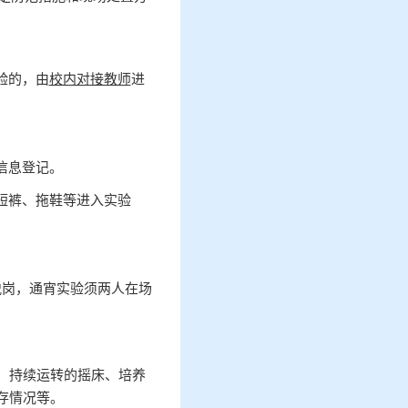
验的，由
校内对接教师
进
信息登记。
短裤、拖鞋等进入实验
脱岗，通宵实验须两人在场
调、持续运转的摇床、培养
存情况等。