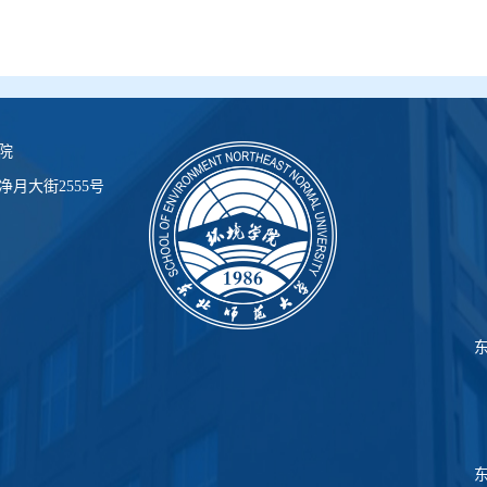
院
月大街2555号