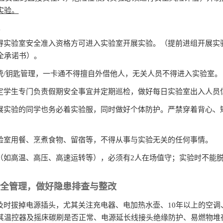
实验。
取得实验室安全准入资格方可进入实验室开展实验。（提前进组开展实
全承诺书）。
系统/钥匙管理，一卡通不得擅自外借他人，无关人员不得进入实验室。
指定学生专门负责假期安全事宜并定期巡检，做好每日实验室出入人员
开展实验的同学也务必着实验服，同时做好个体防护。严禁穿着背心、
实验室用餐、烹煮食物、留宿等，不得从事与实验无关的任何事情。
时（如高温、高压、高速运转等），必须有2人在场值守；实验时不能
全管理，做好隐患排查与整改
要及时拔掉电源插头，尤其关注充电器、电加热水壶、10年以上的空
其温控器及摇床碳刷是否正常、电源延长线接头绝缘防护、易燃物堆