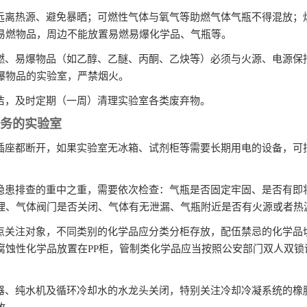
、远离热源、避免暴晒；可燃性气体与氧气等助燃气体气瓶不得混放；
易燃物品，周边不能放置易燃易爆化学品、气瓶等。
易燃、易爆物品（如乙醇、乙醚、丙酮、乙炔等）必须与火源、电源保
爆物品的实验室，严禁烟火。
整洁，及时定期（一周）清理实验室各类废弃物。
务的实验室
排插座都断开，如果实验室无冰箱、试剂柜等需要长期用电的设备，可
室隐患排查的重中之重，需要依次检查：气瓶是否固定牢固、是否有即
理、气体阀门是否关闭、气体有无泄漏、气瓶附近是否有火源或者热
重点关注对象，不同类别的化学品应分类分柜存放，配伍禁忌的化学品
腐蚀性化学品放置在PP柜，管制类化学品应当按照公安部门双人双锁
水器、纯水机及循环冷却水的水龙头关闭，特别关注冷却冷凝系统的橡