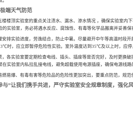
故。
极端天气防范
和五楼楼顶实验室的重点关注渍水、漏水、渗水情况 ，确保实验室内
险的实验室，务必将遇水反应、腐蚀性、有毒等化学品搬离并妥善保
理安排实验进度，劳逸结合，防止中暑。尽量避开中午等高温时段开
33℃时，应立即暂停危险性实验。室外温度达到35℃及以上时，应停
频繁，各实验室要定期检查电线、插头、插座等是否完好，及时更换破
禁在实验室内私拉乱接电线，避免超载使用电源插座，确保电源线路
，易燃易爆、有毒有害等危险品的危险性更加突出，要重点防范，规范
参与”让我们携手共进，严守实验室安全规章制度，强化