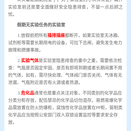
实验室前还是要全面做好安全隐患排查，不留一点后顾之
忧。
假期无实验任务的实验室
1.放假前把所有
插排插座
都断开，如果实验室无冰箱、
试剂柜等需要长期用电的设备，可拉下总闸，避免发生电力
故障和燃爆事故。
2.
实验气体
是实验室隐患排查的重中之重，需要依次检
查：气瓶是否固定牢固、是否有即将到期或者长期闲置不用
的气体，如有，需尽快处理、气体阀门是否关闭、气体有无
泄漏、气瓶附近是否有火源或者热源。
3.
危化品
通常也是重点关注对象，不同类别的化学品应
分类分柜存放，配伍禁忌的化学品切勿混存。易燃易爆化学
品需放置在防火防爆柜，腐蚀性化学品放置在PP柜，管制类
化学品应当按照公安部门双人双锁设置监控等要求安全存
放。