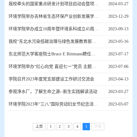
院师生做学术报告
我校牵头的国家重点研发计划项目启动会暨项目
2024-03-27
实施方案论证会顺利召开
环境学院举办吉林省生态环保产业创新发展学术
2023-12-29
研讨会暨吉林省环境科学与工程博士后创新...
环境学院举办成立10周年暨环境系科成立45周年
2023-09-13
纪念活动
我校“东北水污染低碳治理与绿色发展教育部工
2023-05-16
程研究中心”建设计划论证会顺利召开
东北师范大学客座院士Bruce E.Rittmann聘任仪
2023-07-17
式暨院士工作室揭牌仪式在我校举行
环境学院举办“红心向党 喜迎七一”党员 主题实
2023-07-06
践教育活动暨学科建设研讨会
学院召开2023年度党支部建设工作研讨交流会
2023-04-13
参观净水厂，了解生命之源--新生实践解读活动
2023-03-27
环境学院2023年“三八”国际劳动妇女节纪念活
2023-03-07
动--“一家一品·扎染未来”主题特色活动
上页
1
2
3
4
5
下页