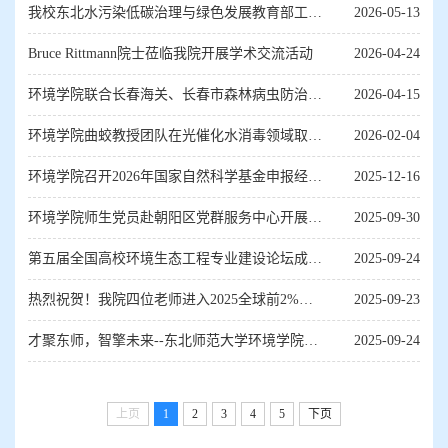
建设交流会
我校东北水污染低碳治理与绿色发展教育部工程
2026-05-13
研究中心建设项目顺利通过验收
Bruce Rittmann院士莅临我院开展学术交流活动
2026-04-24
环境学院联合长春海关、长春市森林病虫防治检
2026-04-15
疫站开展生态安全科普宣传活动
环境学院曲蛟教授团队在光催化水消毒领域取得
2026-02-04
新进展
环境学院召开2026年国家自然科学基金申报经验
2025-12-16
交流会
环境学院师生党员赴朝阳区党群服务中心开展主
2025-09-30
题党日活动
第五届全国高校环境生态工程专业建设论坛成功
2025-09-24
举办
热烈祝贺！我院四位老师进入2025全球前2%顶
2025-09-23
尖科学家榜单
才聚东师，智擎未来--东北师范大学环境学院
2025-09-24
2025年环境生态青年学者座谈会成功召开
上页
1
2
3
4
5
下页