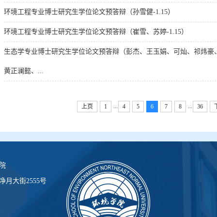
环境工程专业博士研究生学位论文预答辩（孙雪健-1.15）
环境工程专业博士研究生学位论文预答辩（崔雪、苏婷-1.15）
生态学专业博士研究生学位论文预答辩（彭杰、王玉娟、可灿、祁炜豪
黄正澜懿、...
...
...
上页
1
4
5
6
7
8
36
院
月大街2555号