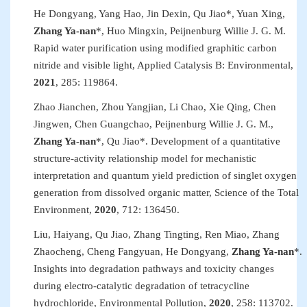
He Dongyang, Yang Hao, Jin Dexin, Qu Jiao
*
, Yuan Xing,
Zhang Ya-nan
*
,
Huo Mingxin, Peijnenburg Willie J
.
G
.
M.
Rapid water purification using modified graphitic carbon
nitride and
visible light
,
Applied Catalysis B: Environmental
,
2021
,
285
:
119864
.
Zhao Jianchen, Zhou Yangjian, Li Chao, Xie Qing, Chen
Jingwen, Chen Guangchao, Peijnenburg Willie J
.
G
.
M.,
Zhang Ya-nan
*
, Qu Jiao
*
. Development of a quantitative
structure-activity relationship model for mechanistic
interpretation and quantum yield prediction of singlet oxygen
generation from dissolved organic matter
,
Science of the Total
Environment
,
2020
, 712
:
136450.
Liu, Haiyang, Qu Jiao, Zhang Tingting, Ren Miao, Zhang
Zhaocheng, Cheng Fangyuan, He Dongyang,
Zhang Ya-nan
*
.
Insights into degradation pathways and toxicity changes
during electro-catalytic degradation of tetracycline
hydrochloride
,
Environmental Pollution
,
2020
, 258
:
113702.