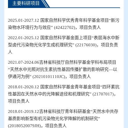
主要科研项目
2025.01-2027.12 国家自然科学优秀青年科学基金项目“新污
染物水环境行为与效应” (42422702)，项目负责人
2022.01
-
2025.12
国家自然科学基金面上项目
“
表层海水中新
型卤代污染物光化学生成机理研究
”
(22176030)
，项目负责
人
2021.07
-
2024.06
吉林省科技厅自然科学基金学科布局项目
“
天然水中光照对抗生素抗性基因传播扩散的影响研究
—以
伊通河为例
”
(20210101110JC)
，项目负责人
20
18
.01
-
202
0
.12
国家自然科学基金青年基金项目
“
四环素抗
性基因在天然水中的光降解途径和机理研究
”
(21707017)
，
项目负责人
20
18
.0
1-
20
19
.
12
吉林省科技厅青年科研基金
“
天然水中共存
基质影响新型有机污染物光化学降解的机制研究
”
(20180520079JH)
，项目负责人