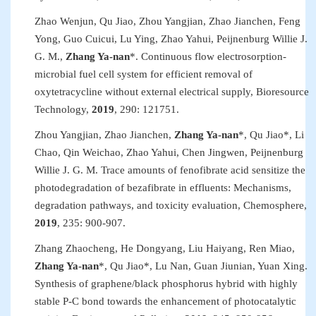
Zhao Wenjun, Qu Jiao, Zhou Yangjian, Zhao Jianchen, Feng
Yong, Guo Cuicui, Lu Ying, Zhao Yahui, Peijnenburg Willie J
.
G
.
M
.
,
Zhang Ya-nan
*
. Continuous flow electrosorption-
microbial fuel cell system for efficient removal of
oxytetracycline without external electrical supply
,
Bioresource
Technology
,
2019
, 290
:
121751.
Zhou Yangjian, Zhao Jianchen,
Zhang Ya-nan
*
, Qu Jiao
*
, Li
Chao, Qin Weichao, Zhao Yahui, Chen Jingwen, Peijnenburg
Willie J
.
G
.
M. Trace amounts of fenofibrate acid sensitize the
photodegradation of bezafibrate in effluents: Mechanisms,
degradation pathways, and toxicity evaluation
,
Chemosphere
,
2019
, 235
:
900
-
907.
Zhang Zhaocheng, He Dongyang, Liu Haiyang, Ren Miao,
Zhang Ya-nan
*
, Qu Jiao
*
, Lu Nan,
Guan Jiunian, Yuan Xing.
Synthesis of graphene/black phosphorus hybrid with highly
stable P-C bond towards the enhancement of photocatalytic