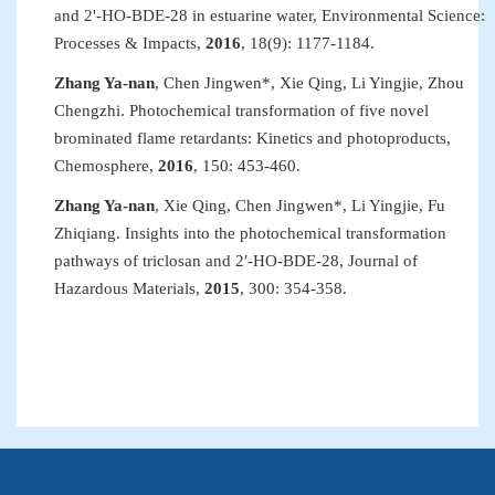
and 2'-HO-BDE-28 in estuarine water
,
Environmental Science:
Processes & Impacts
,
2016
, 18(9)
:
1177
-
11
84.
Zhang Ya-nan
, Chen Jingwen*, Xie Qing, Li Yingjie, Zhou
Chengzhi. Photochemical transformation of five novel
brominated flame retardants: Kinetics and photoproducts,
Chemosphere
,
2016
, 150: 453-460.
Zhang Ya-nan
, Xie Qing, Chen Jingwen*, Li Yingjie, Fu
Zhiqiang. Insights into the photochemical transformation
pathways of triclosan and 2
′
-HO-BDE-28,
Journal of
Hazardous Materials
,
2015
, 300: 354-358.