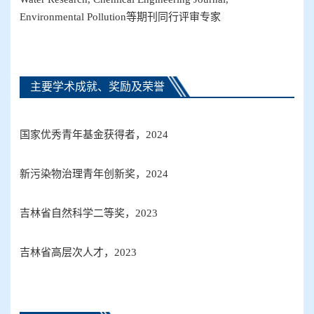
Environmental Pollution
等期刊同行评审专家
主要学术成就、奖励及荣誉
国家优秀青年基金获得者，
20
24
新污染物治理青年创新奖
，202
4
吉林省
自然科学二等奖
，
202
3
吉林省
高层次
人才，
20
23