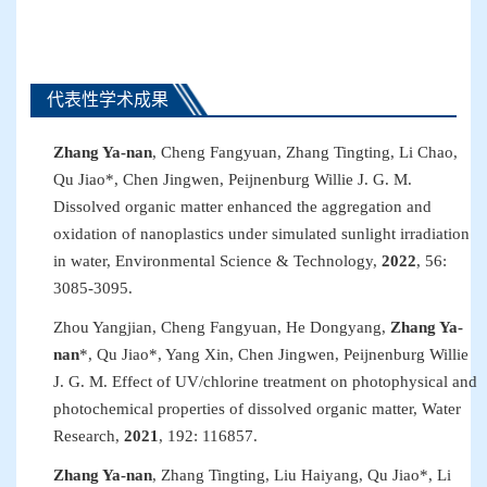
代表性学术成果
Zhang Ya-nan
, Cheng Fangyuan, Zhang Tingting, Li Chao,
Qu Jiao
*
, Chen Jingwen,
Peijnenburg Willie J
.
G
.
M
.
Dissolved organic matter enhanced the aggregation and
oxidation of nanoplastics under simulated sunlight irradiation
in water
,
Environmental Science & Technology
,
2022
, 56
:
3085
-
3095
.
Zhou Yangjian, Cheng Fangyuan, He Dongyang,
Zhang Ya-
nan
*
, Qu Jiao
*
, Yang Xin, Chen Jingwen, Peijnenburg Willie
J
.
G
.
M. Effect of UV/chlorine treatment on photophysical and
photochemical properties of dissolved organic matter,
Water
Research
,
2021
, 192
:
116857.
Zhang Ya-nan
, Zhang Tingting, Liu Haiyang, Qu Jiao
*
, Li