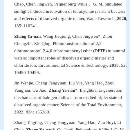
Chao, Chen Jingwen, Peijnenburg Willie J
.
G
.
M. Simulated
sunlight-induced inactivation of tetracycline resistant bacteria
and effects of dissolved organic matter
,
Water Research
,
2020
,
185
:
116241.
Zhang Ya-nan
, Wang Jieqiong, Chen Jingwen
*
, Zhou
Chengzhi, Xie Qing. Phototransformation of 2,3-
dibromopropyl-2,4,6-tribromophenyl ether (DPTE) in natural
waters: Important roles of dissolved organic matter and
chloride ion
,
Environmental Science & Technology
,
2018
, 52
:
10490
-
10499
.
Jin Wenjie, Cheng Fangyuan, Liu Yue, Yang Hao, Zhou
Yangjian, Qu Jiao,
Zhang Ya-nan
*. Insights into generation
mechanisms of halogen radicals from excited triplet state of
dissolved organic matter
,
Science of the Total Environment
,
2022
, 834
:
155280.
Zhang Tingting, Cheng Fangyuan,
Yang Hao, Zhu Boyi,
Li
Chao,
Zhang Ya-nan
*, Qu Jiao
*
, Peijnenburg Willie J
.
G
.
M.