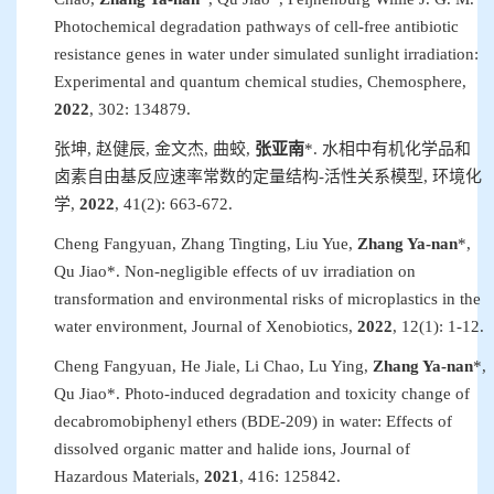
Photochemical degradation pathways of cell-free antibiotic
resistance genes in water under simulated sunlight irradiation:
Experimental and quantum chemical studies
,
Chemosphere
,
2022
, 302
:
134879.
张坤
,
赵健辰
,
金文杰
,
曲蛟
,
张亚南
*.
水相中有机化学品和
卤素自由基反应速率常数的定量结构
-
活性关系模型
,
环境化
学
,
2022
, 41(2):
663
-
672
.
Cheng Fangyuan, Zhang Tingting, Liu Yue,
Zhang Ya
-
nan
*,
Qu Jiao*
.
Non-negligible effects of uv irradiation on
transformation and environmental risks of microplastics in the
water environment
,
Journal of Xenobiotics
,
2022
, 12(1)
:
1-12.
Cheng Fangyuan, He Jiale, Li Chao, Lu Ying,
Zhang Ya-nan
*
,
Qu Jiao
*
. Photo-induced degradation and toxicity change of
decabromobiphenyl ethers (BDE-209) in water: Effects of
dissolved organic matter and halide ions
,
Journal of
Hazardous Materials
,
2021
, 416
:
125842.