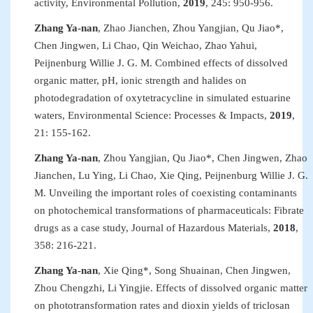
activity
,
Environmental Pollution
,
2019
,
245
:
950
-
956.
Zhang Ya-nan
, Zhao Jianchen, Zhou Yangjian, Qu Jiao
*
,
Chen Jingwen, Li Chao, Qin Weichao, Zhao Yahui,
Peijnenburg Willie J
.
G
.
M.
Combined effects of dissolved
organic matter, pH, ionic strength and halides on
photodegradation of oxytetracycline in simulated estuarine
waters
,
Environmental Science
:
Processes & Impacts
,
2019
,
21
:
155
-
162
.
Zhang Ya-nan
, Zhou Yangjian, Qu Jiao
*
, Chen Jingwen, Zhao
Jianchen, Lu Ying, Li Chao, Xie Qing, Peijnenburg Willie J
.
G
.
M. Unveiling the important roles of coexisting contaminants
on photochemical transformations of pharmaceuticals: Fibrate
drugs as a case study
,
Journal of Hazardous Materials
,
2018
,
358
:
216
-
221.
Zhang Ya-nan
, Xie Qing
*, Song Shuainan, Chen Jingwen,
Zhou Chengzhi, Li Yingjie. Effects of dissolved organic matter
on phototransformation rates and dioxin yields of triclosan