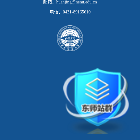
邮箱：
huanjing@nenu.edu.cn
电话：
0431-89165610