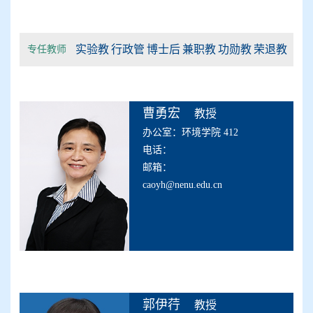
实验教
行政管
博士后
兼职教
功勋教
荣退教
专任教师
辅
理
工作
授
师
师
曹勇宏
教授
办公室：环境学院 412
电话：
邮箱：
caoyh@nenu.edu.cn
郭伊荇
教授