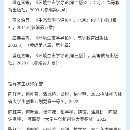
盛连喜等，《环境生态学导论
(
第二版
)
》，北京：高等教
育出版社，
2009
.
1(
参编第九章）
罗文泊等，《
生态监测与评价
》，北京：化学工业出版
社，
2011.6(
参编第五章
)
盛连喜等，《环境生态学导论》，高等教育出版社，
2002
.8
；（参编第八章、第九章）
盛连喜等，《环境生态学导论
(
第三版》，高等教育出版
社，
2020
.
6
（参编第九章）
指导
学生获得荣誉
陈红宇，何叶萱，潘胤桥，饶锐，柏学琴，
2022
挑战杯吉林
省大学生创业计划竞赛一等奖，
2022
陈红宇，何叶萱，张洋婕，柏学琴，饶锐，潘胤桥，陈越，
许泽坤，
“互联网
+
”大学生创新创业大赛铜奖，
2022
陈红宇，潘胤桥，何叶萱，饶锐，柏学琴，
2021
年中国青年