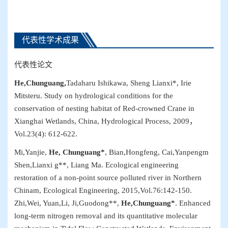
代表性学术成果
代表性
论文
He,Chunguang
,
Tadaharu Ishikawa, Sheng Lianxi
*
, Irie
Mitsteru. Study on hydrological conditions for the
conservation of nesting habitat of Red-crowned Crane in
Xianghai Wetlands, China
,
Hydrological Process, 2009
，
Vol.23(4): 612-622
.
Mi,Yanjie,
He, Chunguang*
, Bian,Hongfeng, Cai,Yanpengm
Shen,Lianxi g**, Liang Ma.
Ecological engineering
restoration of a non-point source polluted river in Northern
China
m, Ecological Engineering, 2015,Vol.76:142-150.
Zhi,Wei, Yuan,Li, Ji,Guodong**,
He,Chunguang*
.
Enhanced
long-term nitrogen removal and its quantitative molecular