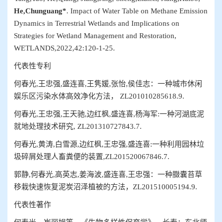
He,Chunguang*
. Im
pact of Water Table on Methane Emission
Dynamics in Terrestrial Wetlands and Implications on
Strategies for Wetland Management and Restoration
,
WETLANDS
,2022,
42
:
120-1-25
.
代表性专利
何
春光
,
王忠强
,
盛连喜
,
王隽媛
,
张怡
,
侯佳志
：
一种城市休闲
娱乐区污染水体高效净化方法，
ZL201010285618.9.
何春光
,
王忠强
,
王天驰
,
边红枫
,
盛连喜
,
杨海军
:
一种河湖底泥
就地处理技术研究
, ZL201310727843.7.
何春光
,
黄涛
,
白雪源
,
边红枫
,
王忠强
,
盛连喜
:
一种利用园林垃
圾碎屑处理人畜粪便的装置
,ZL201520067846.7.
郭静
,
何春光
,
高英志
,
姜海波
,
盛连喜
,
王忠强
：
一种臌囊苔草
移栽快速恢复泥炭沼泽植被的方法，
ZL201510005194.9.
代表性著作