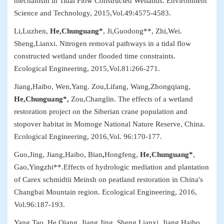
mechanism in Tidal Flow Constructed Wetlands
. Environment
Science and Technology, 2015,Vol.49:4575-4583.
Li,Luzhen,
He,Chunguang*
, Ji,Guodong**, Zhi,Wei.
Sheng,Lianxi.
Nitrogen removal pathways in a tidal flow
constructed wetland under flooded time constraints
.
Ecological Engineering, 2015,Vol.81:266-271.
Jiang,Haibo, Wen,Yang. Zou,Lifang, Wang,Zhongqiang,
He,Chunguang*,
Zou,Changlin.
The effects of a wetland
restoration project on the Siberian crane population and
stopover habitat in Momoge National Nature Reserve, China
.
Ecological Engineering, 2016,Vol. 96:170-177.
Guo,Jing, Jiang,Haibo, Bian
,
Hongfeng,
He,Chunguang*
,
Gao,Yingzhi**.
Effects of hydrologic mediation and plantation
of Carex schmidtii Meinsh on peatland restoration in China's
Changbai Mountain region
. Ecological Engineering, 2016,
Vol.96:187-193.
Yang,Tao, He,Qiang, Jiang,Jing, Sheng,Lianxi, Jiang,Haibo,