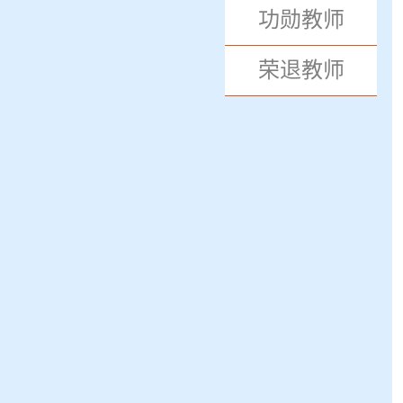
功勋教师
荣退教师