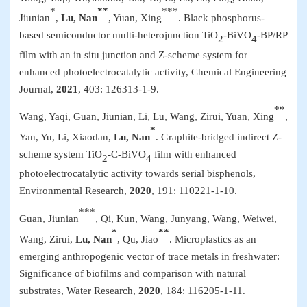
*
**
***
Jiunian
,
Lu,
Nan
,
Yuan, Xing
.
Black phosphorus-
based semiconductor multi-heterojunction TiO
-BiVO
-BP/RP
2
4
film with an
in situ
junction and Z-scheme system for
enhanced photoelectrocatalytic activity,
Chemical Engineering
Journal
,
2021
, 403
:
126313-1-9
.
**
W
ang, Yaqi, Guan, Jiunian, Li, Lu, Wang, Zirui, Yuan, Xing
,
*
Yan, Yu, Li, Xiaodan,
Lu, Nan
. Graphite-bridged indirect Z-
scheme system TiO
-C-BiVO
film with enhanced
2
4
photoelectrocatalytic activity towards serial bisphenols,
Environmental Research
,
2020
, 191
:
110221-1-10
.
***
G
uan, Jiunian
, Qi, Kun, Wang,
Jun
yang, Wang, Weiwei,
*
**
Wang, Zirui,
Lu, Nan
, Qu, Jiao
.
Microplastics as an
emerging anthropogenic vector of trace metals in freshwater:
Significance of biofilms and comparison with natural
substrates
,
Water Research
,
2020
, 184
:
116205-1-11
.