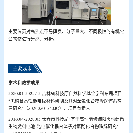
主要负责
对高沸点不易挥发、分子量大、不同极性的有机化
合物物进行分离、分析。
主要成果
学术
和教学成果
2
020.01
-
2022.12
吉林省科技厅自然科学基金学科布局项目
“
黑磷基高性能电极材料研制及其对全氟化合物降解体系构
建研究
”（
20200201243JC
），项目负责人
2
018.04
-
2020.03
长春市科技局
“
基于高性能修饰阳极构建微
生物燃料电池
-
光电催化耦合体系对氯酚化合物降解研究
”