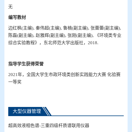
无
编写
教材
边红枫
(
主编
),
秦伟超
(
主编
),
鲁楠
(
副主编
),
张蕾蕾
(
副主编
),
陈磊
(
副主编
),
赵雅辉
(
副主编
),
张刚
(
副主编
),
《环境类专业
综合实验教程》，东北师范大学出版社，
2018.
指导
学生获得荣誉
2
021
年，全国大学生市政环境类创新实践能力大赛
化验赛
一等奖
大型仪器管理
超高效液相色谱
-
三重四级杆质谱联用仪器