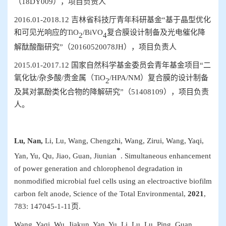
（
18DY009
），项目负责人
2
016.01
-
2018.12
吉林省科技厅青年科研基金
“
基于晶型优化
和可见光响应的
TiO
/BiVO
复合膜设计制备及光电催化降
2
4
解酞酸酯研究
”（
20160520078JH
），项目负责人
2
015.01
-
2017.12
国家自然科学基金委员会青年基金项目
“
二
氧化钛
/
杂多酸
/
贵金属（
TiO
/HPA/NM
）复合膜的设计制备
2
及其对氯酚类化合物的降解研究
”（
51408109
），项目负责
人。
L
u, Nan,
Li, Lu, Wang, Chengzhi, Wang, Zirui, Wang, Yaqi,
*
Yan, Yu, Qu, Jiao, Guan, Jiunian
. Simultaneous enhancement
of power generation and chlorophenol degradation in
nonmodified microbial fuel cells using an electroactive biofilm
carbon felt anode,
Science of the Total Environmental
,
2021
,
783
:
147045-1-11
页
.
W
ang, Yaqi,
Wu, Jiakun, Yan, Yu, Li, Lu, Lu, Ping, Guan,