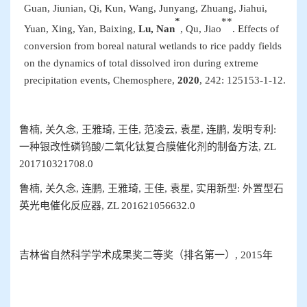
G
uan, Jiunian, Qi, Kun, Wang, Junyang, Zhuang, Jiahui,
*
**
Yuan, Xing, Yan, Baixing,
Lu, Nan
, Qu, Jiao
. Effects of
conversion from boreal natural wetlands to rice paddy fields
on the dynamics of total dissolved iron during extreme
precipitation events,
Chemosphere
,
2020
, 242
:
125153-1-12
.
鲁楠
,
关久念
,
王雅琦
,
王佳
,
范凌云
,
袁星
,
连鹏
,
发明专利
:
一种银改性磷钨酸
/
二氧化钛复合膜催化剂的制备方法
,
ZL
201710321708.0
鲁楠
,
关久念
,
连鹏
,
王雅琦
,
王佳
,
袁星
,
实用新型
:
外置型石
英光电催化反应器
,
ZL
201621056632.0
吉林省自然科学学术成果奖二等奖
（排名第一）
,
2015
年