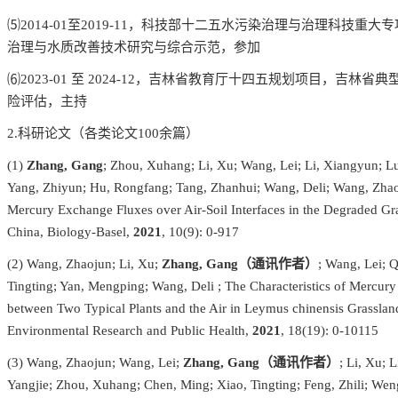
⑸
2014-01
至
2019-11
，科技部十二五水污染治理与治理科技重大专
治理与水质改善技术研究与综合示范
，参加
⑹
2023-01
至
2024-12
，吉林省教育厅十四五规划项目，吉林省典
险评估，主持
2.
科研论文（各类论文
100
余篇）
(1)
Zhang, Gang
; Zhou, Xuhang; Li, Xu; Wang, Lei; Li, Xiangyun; L
Yang, Zhiyun; Hu, Rongfang; Tang, Zhanhui; Wang, Deli; Wang, Zhao
Mercury Exchange Fluxes over Air-Soil Interfaces in the Degraded Gr
China, Biology
-Basel,
2021
, 10(9): 0-917
(2) Wang, Zhaojun; Li, Xu;
Zhang, Gang
（通讯作者）
; Wang, Lei; Q
Tingting; Yan, Mengping; Wang, Deli ; The Characteristics of Mercury 
between Two Typical Plants and the Air in Leymus chinensis Grasslands
Environmental Res
earch and Public Health,
2021
, 18(19): 0-10115
(3) Wang, Zhaojun; Wang, Lei;
Zhang, Gang
（通讯作者）
; Li, Xu; 
Yangjie; Zhou, Xuhang; Chen, Ming; Xiao, Tingting; Feng, Zhili; Wen