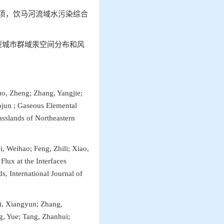
项，
饮马河流域水污染综合
型城市群域汞空间分布和风
uo, Zheng; Zhang, Yangjie;
jun ; Gaseous Elemental
asslands of Northeastern
i, Weihao; Feng, Zhili; Xiao,
Flux at the Interfaces
, International Journal of
Li, Xiangyun; Zhang,
g, Yue; Tang, Zhanhui;