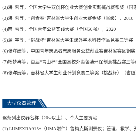
(2)
海 蓉等，全国大学生双创杯创业大赛创业实践挑战赛银奖（国
(3)
海 蓉等，“创青春”吉林省大学生创业大赛金奖（省级），
2018
(4)
南 雪等，全国青年公益实践大赛（全国
50
强），
2020
(5)
蒲 宇等，“挑战杯”吉林省大学生课外学术科技作品竞赛三等奖
(6)
张洋婕等，中国青年志愿者志愿服务公益创业赛吉林省赛区铜奖
(7)
杨梦冉等，首届“青山杯”全国高校外卖包装环保创意挑战赛三等
(8)
张洋婕等，吉林省大学生创业计划竞赛二等奖（挑战杯）（省级
大型仪器管理
逐条列出仪器
名称
（
20
w
以上
）
、个人主要贡献
(1) LUMEXRA915+
（
UMA
附件）鲁梅克斯测汞仪；管理、教学、