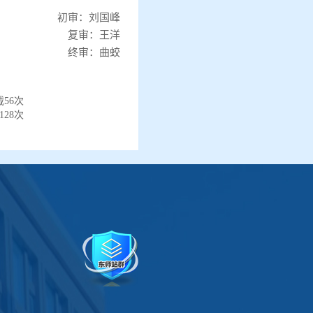
初审：刘国峰
复审：王洋
终审：曲蛟
载
56
次
128
次