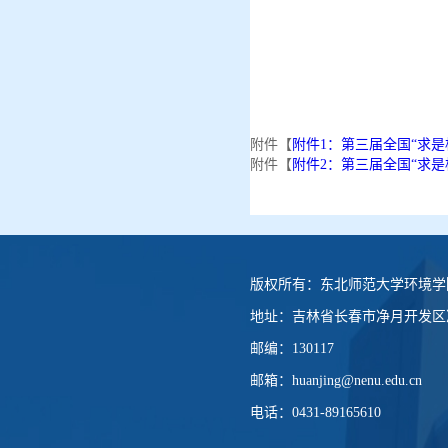
附件【
附件1：第三届全国“求是
附件【
附件2：第三届全国“求是
版权所有：
东北师范大学环境学
地址：
吉林省长春市净月开发区净
邮编：
130117
邮箱：
huanjing@nenu.edu.cn
电话：
0431-89165610