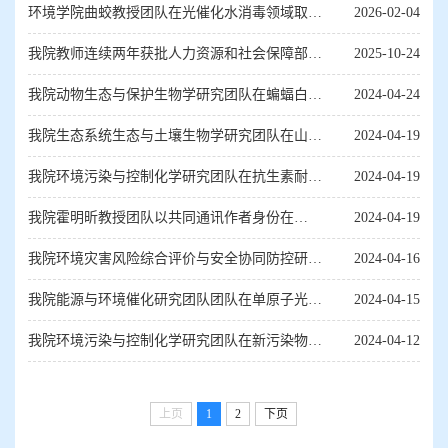
通过评估
环境学院曲蛟教授团队在光催化水消毒领域取得
2026-02-04
新进展
我院教师连续两年获批人力资源和社会保障部国
2025-10-24
家外国专家项目国际合作助力科研创新再上...
我院动物生态与保护生物学研究团队在蝙蝠白鼻
2024-04-24
综合征研究领域取得系列研究成果
我院生态系统生态与土壤生物学研究团队在山地
2024-04-19
土壤动物多样性方向取得系列研究成果
我院环境污染与控制化学研究团队在抗生素耐药
2024-04-19
性污染方向取得新进展
我院霍明昕教授团队以共同通讯作者身份在
2024-04-19
《Science》上发表关于反渗透膜在水处理研究
我院环境灾害风险综合评价与安全协同防控研究
2024-04-16
中...
团队在多灾种农业气象灾害综合风险动态评...
我院能源与环境催化研究团队团队在单原子光催
2024-04-15
化剂构筑及其能源与环境领域应用取得新研...
我院环境污染与控制化学研究团队在新污染物环
2024-04-12
境行为与污染控制方向取得系列研究成果
上页
1
2
下页